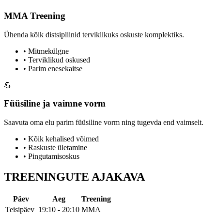
MMA Treening
Ühenda kõik distsipliinid terviklikuks oskuste komplektiks.
• Mitmekülgne
• Terviklikud oskused
• Parim enesekaitse
💪
Füüsiline ja vaimne vorm
Saavuta oma elu parim füüsiline vorm ning tugevda end vaimselt.
• Kõik kehalised võimed
• Raskuste ületamine
• Pingutamisoskus
TREENINGUTE
AJAKAVA
Päev
Aeg
Treening
Teisipäev
19:10 - 20:10
MMA