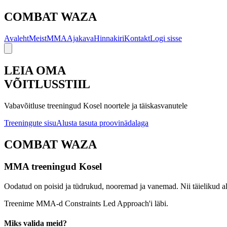
COMBAT
WAZA
Avaleht
Meist
MMA
Ajakava
Hinnakiri
Kontakt
Logi sisse
LEIA OMA
VÕITLUSSTIIL
Vabavõitluse treeningud Kosel noortele ja täiskasvanutele
Treeningute sisu
Alusta tasuta proovinädalaga
COMBAT
WAZA
MMA treeningud Kosel
Oodatud on poisid ja tüdrukud, nooremad ja vanemad. Nii täielikud alg
Treenime MMA-d Constraints Led Approach'i läbi.
Miks valida meid?