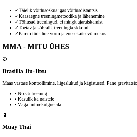
✓
Täielik võitlusoskus igas võitlusdistantsis
✓
Kaasaegne treeningmetoodika ja lähenemine
✓
Tõhusad treeningud, ei mingit ajaraiskamist
✓
Toetav ja sõbralik treeningkeskkond
✓
Parem füüsiline vorm ja enesekaitsevõimekus
MMA -
MITU ÜHES
🥋
Brasiilia Jiu-Jitsu
Maas vastase kontrollimine, liigeslukud ja kägistused. Pane gravitatsio
• No-Gi treening
• Kasulik ka naistele
• Väga mitmekülgne ala
🥊
Muay Thai