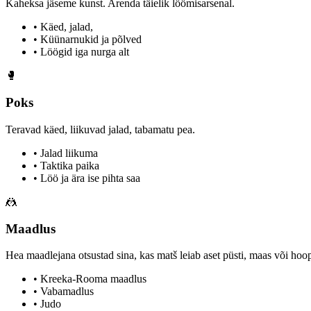
Kaheksa jäseme kunst. Arenda täielik löömisarsenal.
• Käed, jalad,
• Küünarnukid ja põlved
• Löögid iga nurga alt
🥊
Poks
Teravad käed, liikuvad jalad, tabamatu pea.
• Jalad liikuma
• Taktika paika
• Löö ja ära ise pihta saa
🤼
Maadlus
Hea maadlejana otsustad sina, kas matš leiab aset püsti, maas või hoop
• Kreeka-Rooma maadlus
• Vabamadlus
• Judo